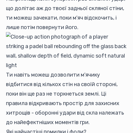
що долітає аж до твоєї задньої скляної стіни,
ти можеш зачекати, поки м'яч відскочить, і
лише потім повернути його.
Ти навіть можеш дозволити м'ячику
відбитися від кількох стін на своїй стороні,
поки він ще раз не торкнеться землі. Ці
правила відкривають простір для захисних
хитрощів - оборонні удари від скла належать
до найефектніших моментів гри.
Які найчастіші помилки і фоли?