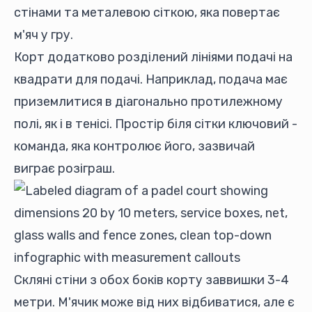
стінами та металевою сіткою, яка повертає
м'яч у гру.
Корт додатково розділений лініями подачі на
квадрати для подачі. Наприклад, подача має
приземлитися в діагонально протилежному
полі, як і в тенісі. Простір біля сітки ключовий -
команда, яка контролює його, зазвичай
виграє розіграш.
Скляні стіни з обох боків корту заввишки 3-4
метри. М'ячик може від них відбиватися, але є