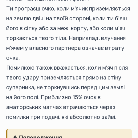
Ти програєш очко, коли м'ячик приземляється
на землю двічі на твоїй стороні, коли ти б'єш
його в сітку або за межі корту, або коли м'яч
торкається твого тіла. Наприклад, влучання
м'ячем у власного партнера означає втрату
очка.
Помилкою також вважається, коли м'яч після
твого удару приземляється прямо на стіну
суперника, не торкнувшись перед цим землі
на його полі. Приблизно 15% очок в
аматорських матчах втрачаються через
помилки при подачі, які абсолютно зайві.
⚠️ Попередження