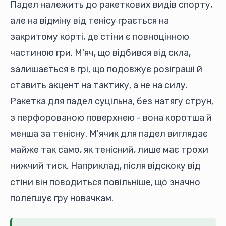
Падел належить до ракеткових видів спорту,
але на відміну від тенісу грається на
закритому корті, де стіни є повноцінною
частиною гри. М'яч, що відбився від скла,
залишається в грі, що подовжує розіграші й
ставить акцент на тактику, а не на силу.
Ракетка для падел суцільна, без натягу струн,
з перфорованою поверхнею - вона коротша й
менша за тенісну. М'ячик для падел виглядає
майже так само, як тенісний, лише має трохи
нижчий тиск. Наприклад, після відскоку від
стіни він поводиться повільніше, що значно
полегшує гру новачкам.