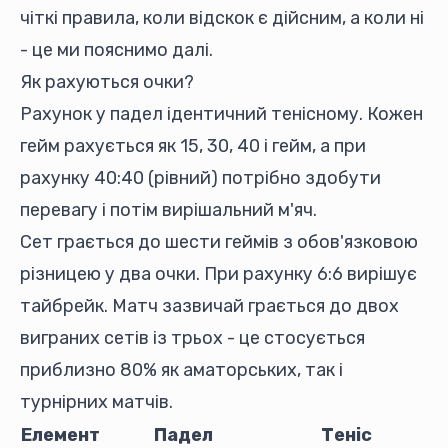
чіткі правила, коли відскок є дійсним, а коли ні
- це ми пояснимо далі.
Як рахуються очки?
Рахунок у падел ідентичний тенісному. Кожен
гейм рахується як 15, 30, 40 і гейм, а при
рахунку 40:40 (рівний) потрібно здобути
перевагу і потім вирішальний м'яч.
Сет грається до шести геймів з обов'язковою
різницею у два очки. При рахунку 6:6 вирішує
тайбрейк. Матч зазвичай грається до двох
виграних сетів із трьох - це стосується
приблизно 80% як аматорських, так і
турнірних матчів.
Елемент
Падел
Теніс