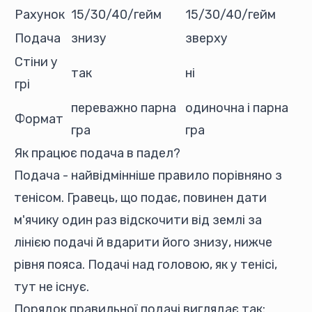
Рахунок
15/30/40/гейм
15/30/40/гейм
Подача
знизу
зверху
Стіни у
так
ні
грі
переважно парна
одиночна і парна
Формат
гра
гра
Як працює подача в падел?
Подача - найвідмінніше правило порівняно з
тенісом. Гравець, що подає, повинен дати
м'ячику один раз відскочити від землі за
лінією подачі й вдарити його знизу, нижче
рівня пояса. Подачі над головою, як у тенісі,
тут не існує.
Порядок правильної подачі виглядає так: