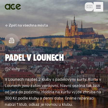
🇨🇿
Zpět na všechna města
PADEL V LOUNECH
2 kluby
V Lounech najdeš 2 kluby s padelovými kurty. Kurty v
Lounech jsou zatím venkovní, hlavní sezóna tak běží
od jara do podzimu. Hodina na kurtu vyjde zhruba na
300 Kč podle klubu a denní doby. Online rezervaci
nabízí 1 klub, odkaz je rovnou u klubu.