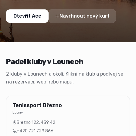
Otevřít Ace
Navrhnout nový kurt
Padel kluby v Lounech
2 kluby v Lounech a okolí. Klikni na klub a podívej se
na rezervaci, web nebo mapu.
Tenissport Březno
Louny
Březno 122
,
439 42
+420 721 729 866