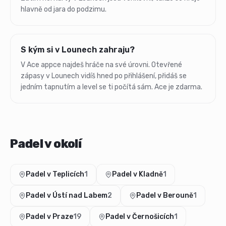
hlavně od jara do podzimu.
S kým si v Lounech zahraju?
V Ace appce najdeš hráče na své úrovni. Otevřené
zápasy v Lounech vidíš hned po přihlášení, přidáš se
jedním tapnutím a level se ti počítá sám. Ace je zdarma.
Padel v okolí
Padel v Teplicích
1
Padel v Kladně
1
Padel v Ústí nad Labem
2
Padel v Berouně
1
Padel v Praze
19
Padel v Černošicích
1