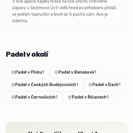
V Ace appce najdeš hráče na své úrovni. Otevřené
zápasy v Sezimově Ústí vidíš hned po přihlášení, přidáš
se jedním tapnutím a level se ti počítá sám. Ace je
zdarma.
Padel v okolí
Padel v Písku
1
Padel v Benešově
1
Padel v Českých Budějovicích
1
Padel v Davli
1
Padel v Černošicích
1
Padel v Říčanech
1