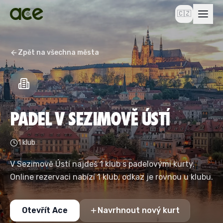
🇨🇿
Zpět na všechna města
PADEL V SEZIMOVĚ ÚSTÍ
1 klub
V Sezimově Ústí najdeš 1 klub s padelovými kurty.
Online rezervaci nabízí 1 klub, odkaz je rovnou u klubu.
Otevřít Ace
Navrhnout nový kurt