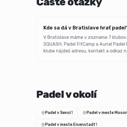
Časté otázky
Kde sa dá v Bratislave hrať padel
V Bratislave máme v zozname 7 klubov.
SQUASH, Padel FitCamp a Aurial Padel B
klube nájdeš adresu, kontakt a odkaz n
Padel v okolí
Padel v Senci
1
Padel v meste Mos
Padel v meste Eisenstadt
1