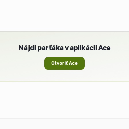
Nájdi parťáka v aplikácii Ace
Otvoriť Ace