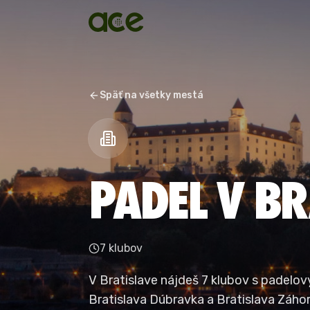
Späť na všetky mestá
PADEL V BR
7 klubov
V Bratislave nájdeš 7 klubov s padelov
Bratislava Dúbravka a Bratislava Záhor