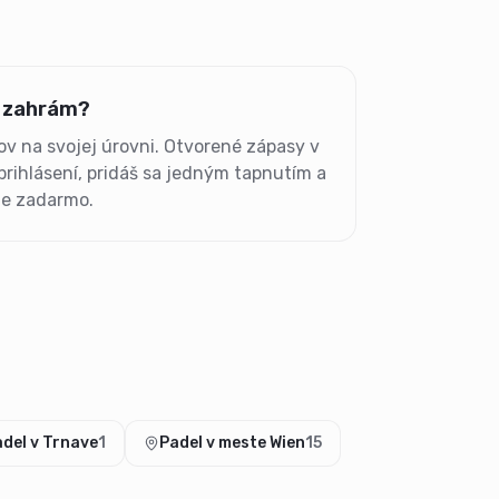
e zahrám?
v na svojej úrovni. Otvorené zápasy v
 prihlásení, pridáš sa jedným tapnutím a
 je zadarmo.
del v Trnave
1
Padel v meste Wien
15