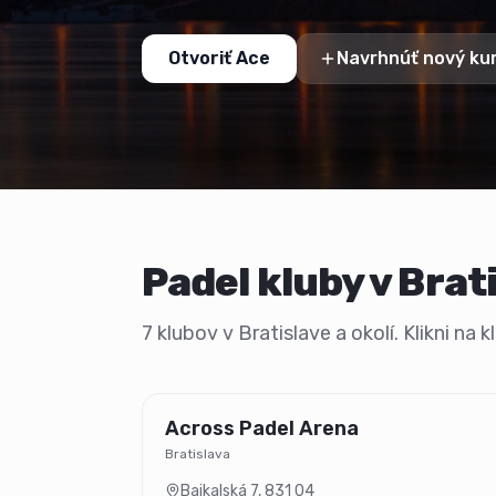
Otvoriť Ace
Navrhnúť nový ku
Padel kluby v Brat
7 klubov v Bratislave a okolí. Klikni na
Across Padel Arena
Bratislava
Bajkalská 7
,
831 04