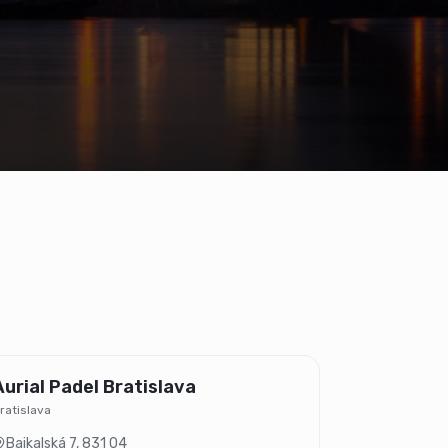
Aurial Padel Bratislava
ratislava
Bajkalská 7
,
831 04