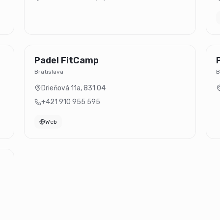
Padel FitCamp
Bratislava
B
Drieňová 11a
,
831 04
+421 910 955 595
Web