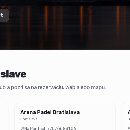
rt
islave
 klub a pozri sa na rezerváciu, web alebo mapu.
Arena Padel Bratislava
Bratislava
B
Na Pántoch 7707/8
,
831 06