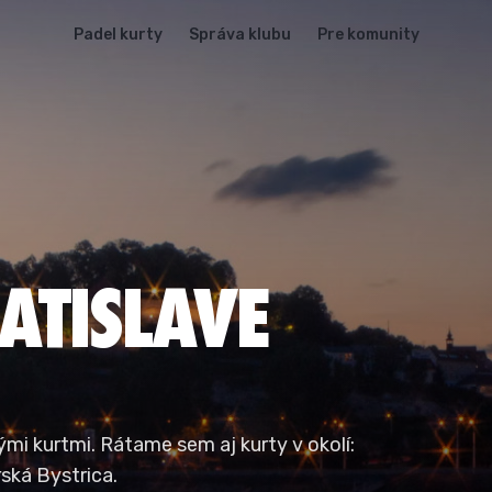
Padel kurty
Správa klubu
Pre komunity
ATISLAVE
ými kurtmi. Rátame sem aj kurty v okolí:
ská Bystrica.