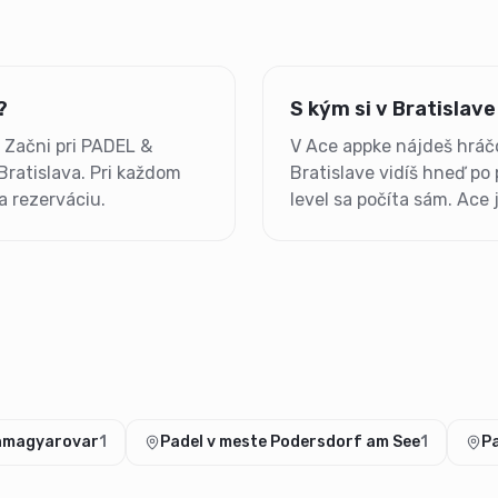
?
S kým si v Bratislav
 Začni pri PADEL &
V Ace appke nájdeš hráčo
ratislava. Pri každom
Bratislave vidíš hneď po
a rezerváciu.
level sa počíta sám. Ace
onmagyarovar
1
Padel v meste Podersdorf am See
1
Pa