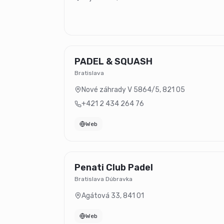
PADEL & SQUASH
Bratislava
Nové záhrady V 5864/5
,
821 05
+421 2 434 264 76
Web
Penati Club Padel
Bratislava Dúbravka
Agátová 33
,
841 01
Web