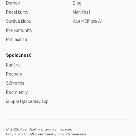
Domov
Blog
Padel kurty
Manifest
Správa klubu
Ace MCP pre AI
Pre komunity
Prihlásiť sa
Spoločnosť
Kariéra
Podpora
Súkromie
Podmienky
support@aceplay.app
© 2026 Ace. Všetky práva vyhradené.
English
Čeština
Slovenčina
Русский
Українська