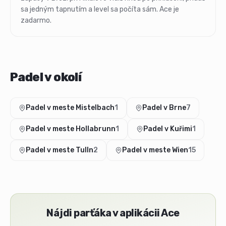
sa jedným tapnutím a level sa počíta sám. Ace je
zadarmo.
Padel v okolí
Padel v meste Mistelbach
1
Padel v Brne
7
Padel v meste Hollabrunn
1
Padel v Kuřimi
1
Padel v meste Tulln
2
Padel v meste Wien
15
Nájdi parťáka v aplikácii Ace