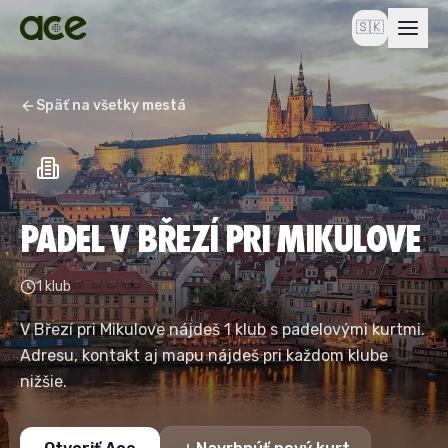
🇸🇰
Späť na všetky mestá
PADEL V BŘEZÍ PRI MIKULOVE
1 klub
V Březí pri Mikulove nájdeš 1 klub s padelovými kurtmi.
Adresu, kontakt aj mapu nájdeš pri každom klube
nižšie.