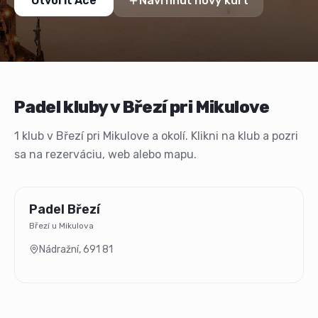
Otvoriť Ace
Navrhnúť nový kurt
Padel kluby v Březí pri Mikulove
1 klub v Březí pri Mikulove a okolí. Klikni na klub a pozri
sa na rezerváciu, web alebo mapu.
Padel Březí
Březí u Mikulova
Nádražní
,
691 81