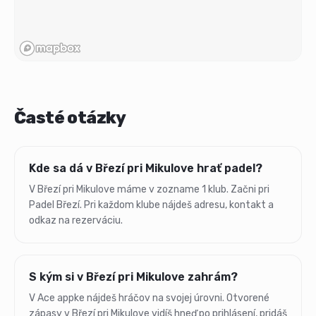
Časté otázky
Kde sa dá v Březí pri Mikulove hrať padel?
V Březí pri Mikulove máme v zozname 1 klub. Začni pri
Padel Březí. Pri každom klube nájdeš adresu, kontakt a
odkaz na rezerváciu.
S kým si v Březí pri Mikulove zahrám?
V Ace appke nájdeš hráčov na svojej úrovni. Otvorené
zápasy v Březí pri Mikulove vidíš hneď po prihlásení, pridáš