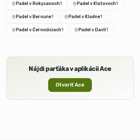
Padel v Rokycanoch
1
Padel v Klatovoch
1
Padel v Beroune
1
Padel v Kladne
1
Padel v Černošiciach
1
Padel v Davli
1
Nájdi parťáka v aplikácii Ace
Otvoriť Ace