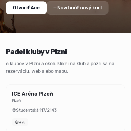
Otvoriť Ace
Navrhnúť nový kurt
Padel kluby v Plzni
6 klubov v Plzni a okolí. Klikni na klub a pozri sa na
rezerváciu, web alebo mapu.
ICE Aréna Plzeň
Plzeň
Studentská 117/2143
Web