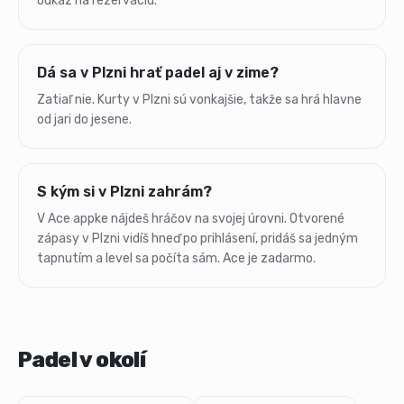
odkaz na rezerváciu.
Dá sa v Plzni hrať padel aj v zime?
Zatiaľ nie. Kurty v Plzni sú vonkajšie, takže sa hrá hlavne
od jari do jesene.
S kým si v Plzni zahrám?
V Ace appke nájdeš hráčov na svojej úrovni. Otvorené
zápasy v Plzni vidíš hneď po prihlásení, pridáš sa jedným
tapnutím a level sa počíta sám. Ace je zadarmo.
Padel v okolí