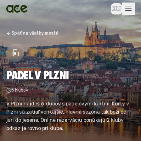
🇸🇰
Späť na všetky mestá
PADEL V PLZNI
6 klubov
V Plzni nájdeš 6 klubov s padelovými kurtmi. Kurty v
Plzni sú zatiaľ vonkajšie, hlavná sezóna tak beží od
jari do jesene. Online rezerváciu ponúkajú 2 kluby,
odkaz je rovno pri klube.