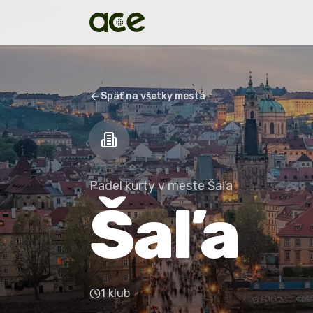
Späť na všetky mestá
Padel kurty v meste Šaľa
Šaľa
1 klub