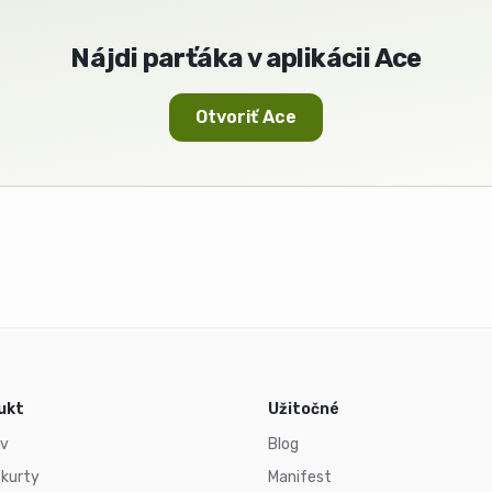
Nájdi parťáka v aplikácii Ace
Otvoriť Ace
ukt
Užitočné
v
Blog
 kurty
Manifest