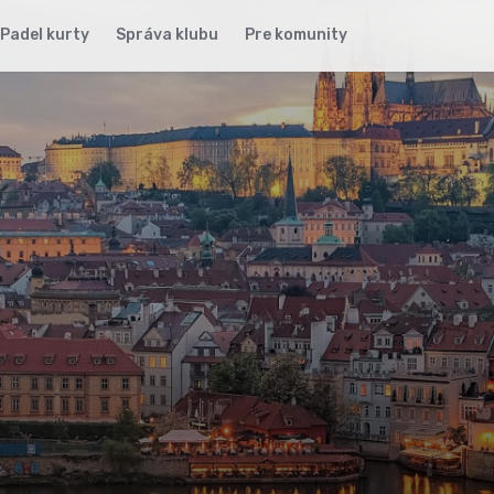
Padel kurty
Správa klubu
Pre komunity