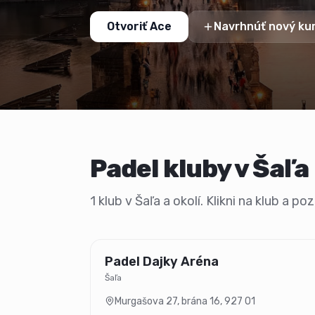
Otvoriť Ace
Navrhnúť nový ku
Padel kluby v Šaľa
1 klub v Šaľa a okolí. Klikni na klub a p
Padel Dajky Aréna
Šaľa
Murgašova 27, brána 16
,
927 01