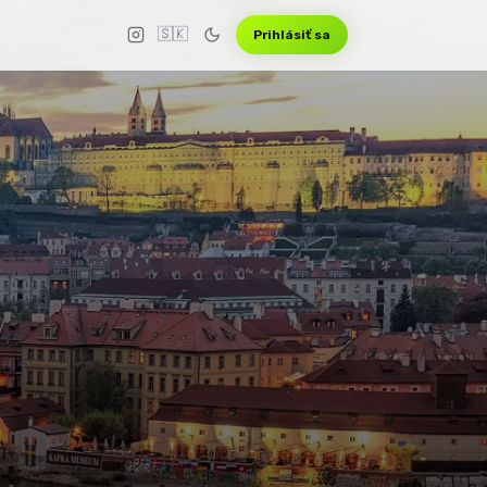
🇸🇰
Prihlásiť sa