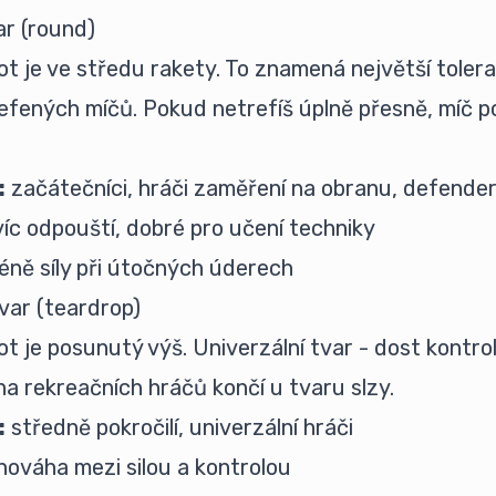
ar (round)
t je ve středu rakety. To znamená největší toler
efených míčů. Pokud netrefíš úplně přesně, míč po
:
začátečníci, hráči zaměření na obranu, defender
íc odpouští, dobré pro učení techniky
ně síly při útočných úderech
tvar (teardrop)
t je posunutý výš. Univerzální tvar - dost kontrol
ina rekreačních hráčů končí u tvaru slzy.
:
středně pokročilí, univerzální hráči
ováha mezi silou a kontrolou