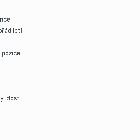
ance
řád letí
 pozice
y, dost