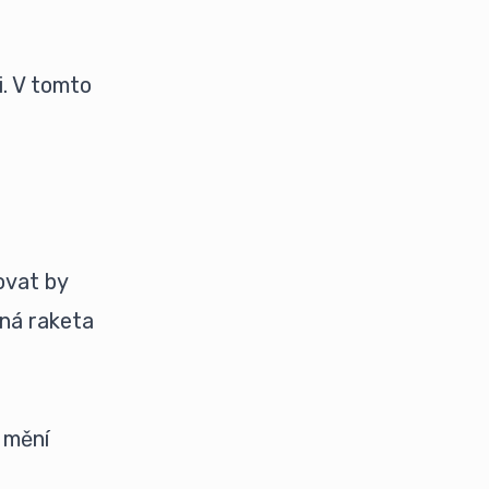
i. V tomto
ovat by
tná raketa
 mění