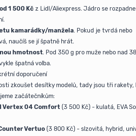
od 1 500 Kč
z Lidl/Aliexpress. Jádro se rozpadne
í.
aketu kamarádky/manžela
. Pokud je tvrdá nebo
á, naučíš se jí špatně hrát.
čnou hmotnost
. Pod 350 g pro muže nebo nad 38
vykle špatná volba.
rétní doporučení
sti zkoušet desítky modelů, tady jsou tři rakety,
jeme začátečníkům:
l Vertex 04 Comfort
(3 500 Kč) - kulatá, EVA Sof
Counter Vertuo
(3 800 Kč) - slzovitá, hybrid, uni