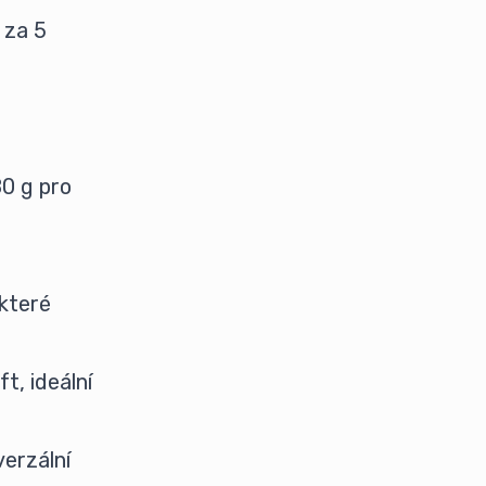
 za 5
0 g pro
 které
t, ideální
verzální