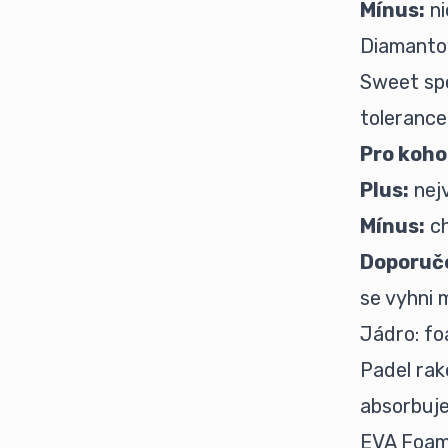
Mínus:
ni
Diamanto
Sweet spo
tolerance
Pro koho
Plus:
nejv
Mínus:
ch
Doporuče
se vyhni 
Jádro: fo
Padel rak
absorbuje 
EVA Foa