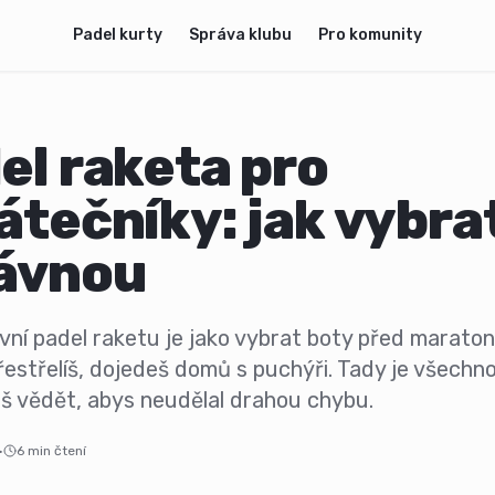
Padel kurty
Správa klubu
Pro komunity
el raketa pro
átečníky: jak vybra
ávnou
vní padel raketu je jako vybrat boty před marato
řestřelíš, dojedeš domů s puchýři. Tady je všechno
š vědět, abys neudělal drahou chybu.
·
6
min čtení