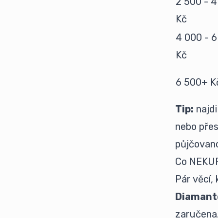
2 500 - 
Kč
4 000 - 
Kč
6 500+ K
Tip:
najdi
nebo přes
půjčovano
Co NEKU
Pár věcí,
Diamant
zaručena