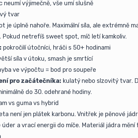
c neumí výjimečně, vše umí slušně
vý tvar
t je úplně nahoře. Maximální síla, ale extrémně m
. Pokud netrefíš sweet spot, míč letí kamkoliv.
:
pokročilí útočníci, hráči s 50+ hodinami
ětší síla v útoku, smash je smrtící
yba ve výpočtu = bod pro soupeře
ní pro začátečníka:
kulatý nebo slzovitý tvar.
minimálně do 30. odehrané hodiny.
am vs guma vs hybrid
eta není jen plátek karbonu. Vnitřek je pěnové jádr
úder a vrací energii do míče. Materiál jádra mění f
m