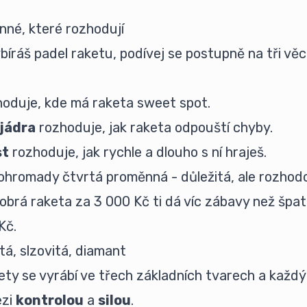
nné, které rozhodují
ybíráš padel raketu, podívej se postupně na tři věc
oduje, kde má raketa sweet spot.
 jádra
rozhoduje, jak raketa odpouští chyby.
st
rozhoduje, jak rychle a dlouho s ní hraješ.
ohromady čtvrtá proměnná - důležitá, ale rozhod
obrá raketa za 3 000 Kč ti dá víc zábavy než špa
Kč.
tá, slzovitá, diamant
ety se vyrábí ve třech základních tvarech a každý
ezi
kontrolou
a
silou
.