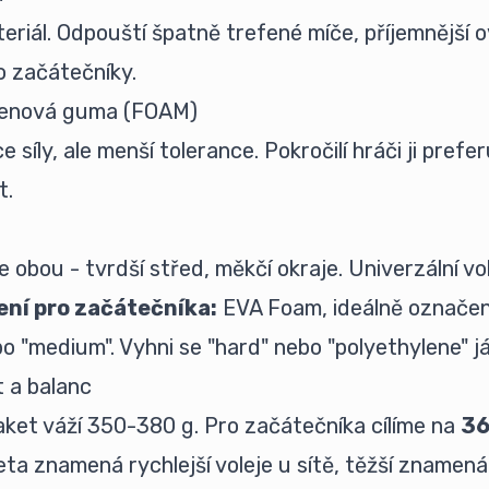
eriál. Odpouští špatně trefené míče, příjemnější o
ro začátečníky.
lenová guma (FOAM)
ce síly, ale menší tolerance. Pokročilí hráči ji prefer
t.
 obou - tvrdší střed, měkčí okraje. Univerzální vo
ní pro začátečníka:
EVA Foam, ideálně označen
bo "medium". Vyhni se "hard" nebo "polyethylene" j
 a balanc
aket váží 350-380 g. Pro začátečníka cílíme na
36
eta znamená rychlejší voleje u sítě, těžší znamená 