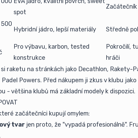
4 000
EVA jádro, kvalitní povrch, sweet
Začátečník 
spot
6 500
Hybridní jádro, lepší materiály
Středně pok
Pro výbavu, karbon, tested
Pokročilí, t
č
konstrukce
hráči
 si raketu na stránkách jako Decathlon, Rakety-P
 Padel Powers. Před nákupem ji zkus v klubu jako
u - většina klubů má základní modely k dispozici.
POVAT
 které začátečníci kupují omylem:
ový tvar
jen proto, že "vypadá profesionálně". Fr
.