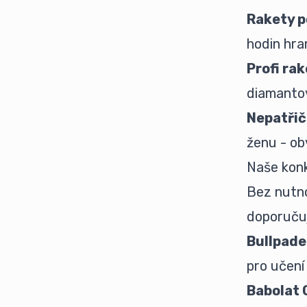
Rakety p
hodin hran
Profi r
diamantov
Nepatři
ženu - ob
Naše konk
Bez nutno
doporuču
Bullpade
pro učení
Babolat 