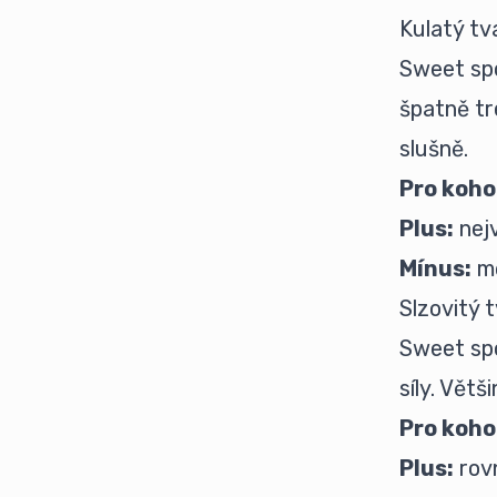
Kulatý tv
Sweet spo
špatně tr
slušně.
Pro koho
Plus:
nejv
Mínus:
mé
Slzovitý 
Sweet spo
síly. Větš
Pro koho
Plus:
rovn