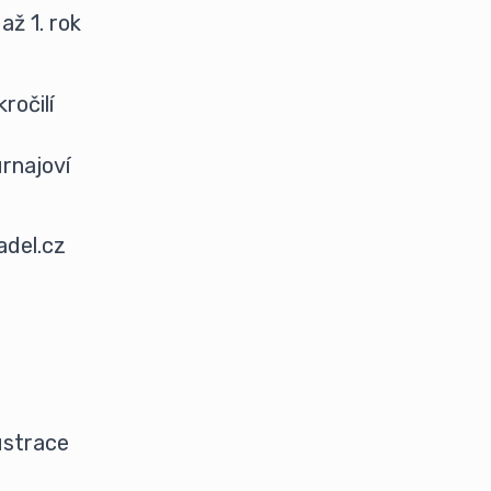
až 1. rok
ročilí
urnajoví
adel.cz
ustrace