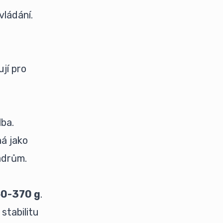
vládání.
ují pro
lba.
á jako
ádrům.
0-370 g
.
stabilitu