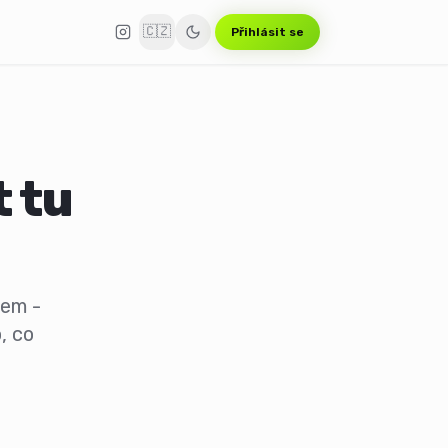
🇨🇿
Přihlásit se
t tu
nem -
, co