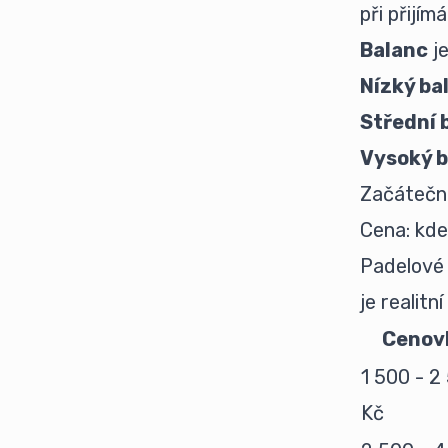
při přijím
Balanc
je
Nízký ba
Střední 
Vysoký b
Začáteční
Cena: kde
Padelové 
je realitn
Cenov
1 500 - 2
Kč