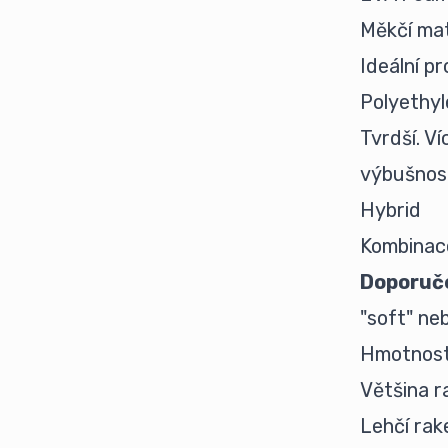
Měkčí mat
Ideální p
Polyethy
Tvrdší. Ví
výbušnos
Hybrid
Kombinace
Doporuče
"soft" ne
Hmotnost
Většina r
Lehčí rak