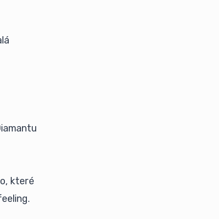
alá
 Diamantu
o, které
eeling.