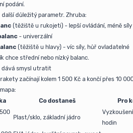
ání podání.
 další důležitý parametr. Zhruba:
lanc
(těžiště u rukojeti) - lepší ovládání, méně síly
balanc
- univerzální
alanc
(těžiště u hlavy) - víc síly, hůř ovladatelné
k chce střední nebo nízký balanc.
 dává smysl utratit
rakety začínají kolem 1 500 Kč a končí přes 10 00
í mapa:
ka
Co dostaneš
Pro 
 500
Vyzkoušení
Plast/sklo, základní jádro
hodin